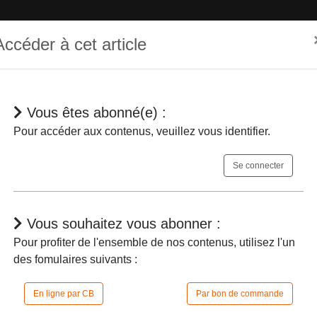
Accéder à cet article
Vous êtes abonné(e) :
hématique
Dépêches
Jurisprudences
En bref
Agenda
Pour accéder aux contenus, veuillez vous identifier.
Se connecter
Vous souhaitez vous abonner :
Pour profiter de l'ensemble de nos contenus, utilisez l'un
des fomulaires suivants :
e peut fixer la liste des espèces protégées 
passent dans ses eaux intérieures et surjac
En ligne par CB
Par bon de commande