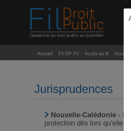
Accueil
Fil DP TV
Accès au fil
Accès t
Jurisprudences
Nouvelle-Calédonie
- Ell
protection dès lors qu’elles 