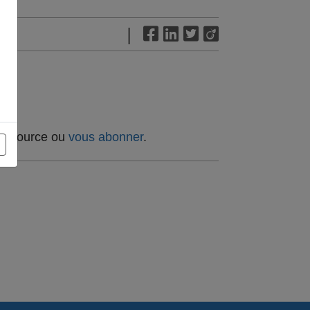
|
t source ou
vous abonner
.