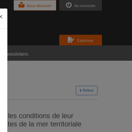
Nous découvrir
Se connecter
×
S'abonner
Newsletters
Retour
et les conditions de leur
entes de la mer territoriale