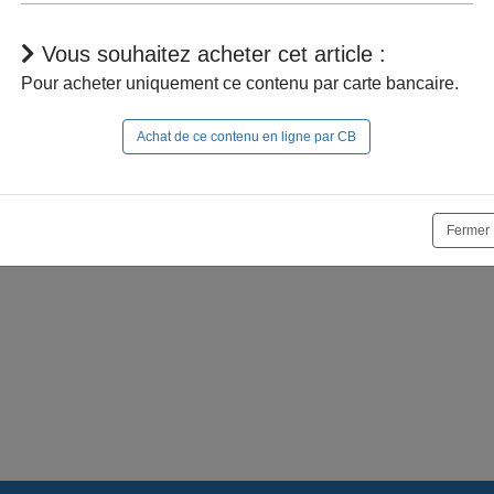
Vous souhaitez acheter cet article :
Pour acheter uniquement ce contenu par carte bancaire.
Achat de ce contenu en ligne par CB
r à naviguer dans le site, vous devez
vous connecter
;
e la suite, vous pouvez
acheter cet article
et son documen
Fermer