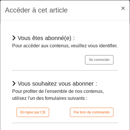
×
Accéder à cet article
Vous êtes abonné(e) :
Jurisprudences
Pour accéder aux contenus, veuillez vous identifier.
Se connecter
Opération de renouvellement urbain
- Le maire sait que le pétitionnaire n’est
pas le propriétaire du terrain quand celui-
Vous souhaitez vous abonner :
ci n’a qu’une promesse de vente de la
Pour profiter de l'ensemble de nos contenus,
commune sur un terrain non encore
utilisez l'un des fomulaires suivants :
exproprié
En ligne par CB
Par bon de commande
11/12/2023 |
09h02 | FilDP