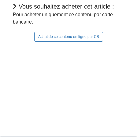
Vous souhaitez acheter cet article :
Pour acheter uniquement ce contenu par carte
bancaire.
L'accès à cet article est restreint :
Achat de ce contenu en ligne par CB
- Si vous êtes abonné, pour continuer à naviguer
dans le site, vous devez
vous connecter
;
- Si vous n'êtes pas abonné, pour lire la suite,
vous pouvez
acheter cet article
et son document
source ou
vous abonner
.
Tutoriels & FAQ
Mentions légales
Les cookies assurent le bon fonctionnement de nos services.
En utilisant ces derniers, vous acceptez l'utilisation des
Politique de données
CGV / CGU
cookies.