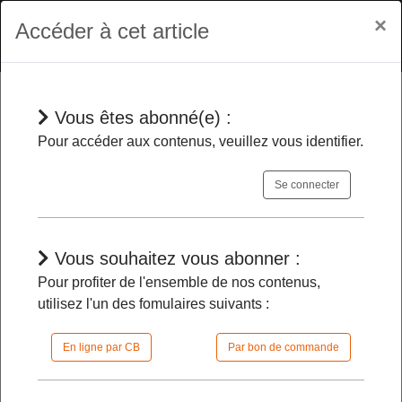
×
Accéder à cet article
Vous êtes abonné(e) :
Dépêches
Pour accéder aux contenus, veuillez vous identifier.
Se connecter
Code de l’urbanisme
- Un décret fixe
les modalités de mise en œuvre de la
notion de friche
Vous souhaitez vous abonner :
Pour profiter de l'ensemble de nos contenus,
utilisez l'un des fomulaires suivants :
08/01/2024 |
11h00 | FilDP
En ligne par CB
Par bon de commande