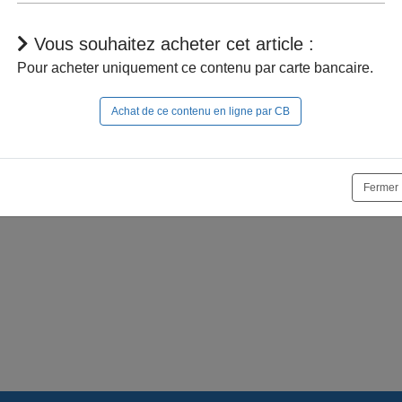
Vous souhaitez acheter cet article :
Pour acheter uniquement ce contenu par carte bancaire.
Achat de ce contenu en ligne par CB
r à naviguer dans le site, vous devez
vous connecter
;
e la suite, vous pouvez
acheter cet article
et son documen
Fermer