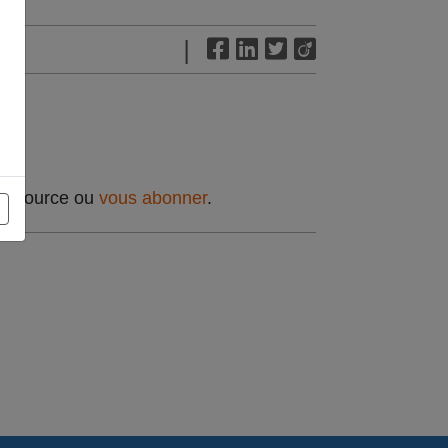
|
t source ou
vous abonner
.