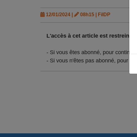
12/01/2024 |
08h15 | FilDP
L'accès à cet article est restreint :
- Si vous êtes abonné, pour continue
- Si vous n'êtes pas abonné, pour lir