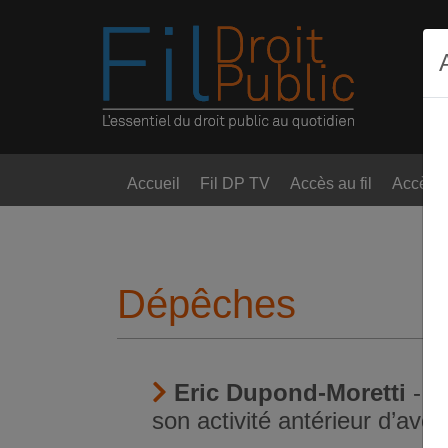
Accueil
Fil DP TV
Accès au fil
Accès t
Dépêches
Eric Dupond-Moretti
- U
son activité antérieur d’avoc