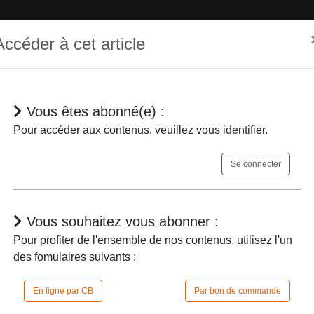
Accéder à cet article
Vous êtes abonné(e) :
hématique
Dépêches
Jurisprudences
En bref
Agenda
Pour accéder aux contenus, veuillez vous identifier.
Se connecter
Vous souhaitez vous abonner :
Pour profiter de l'ensemble de nos contenus, utilisez l'un
des fomulaires suivants :
n décret le décharge de tous les actes pou
at
En ligne par CB
Par bon de commande