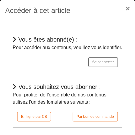
×
Accéder à cet article
Vous êtes abonné(e) :
En bref
Pour accéder aux contenus, veuillez vous identifier.
Se connecter
Deux nominations au cabinet de la
secrétaire d'Etat chargée des anciens
combattants et de la mémoire
-
Vous souhaitez vous abonner :
Pour profiter de l'ensemble de nos contenus,
utilisez l'un des fomulaires suivants :
22/02/2024 |
08h31 | FilDP
En ligne par CB
Par bon de commande