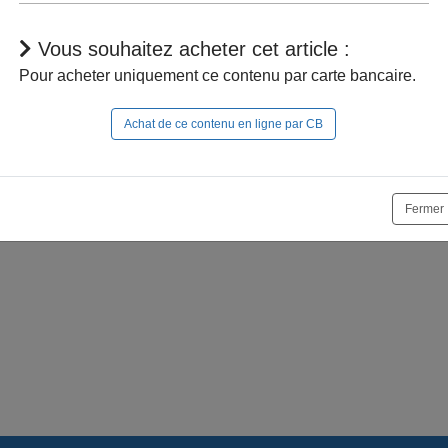
Vous souhaitez acheter cet article :
Pour acheter uniquement ce contenu par carte bancaire.
Achat de ce contenu en ligne par CB
r à naviguer dans le site, vous devez
vous connecter
;
e la suite, vous pouvez
acheter cet article
et son documen
Fermer