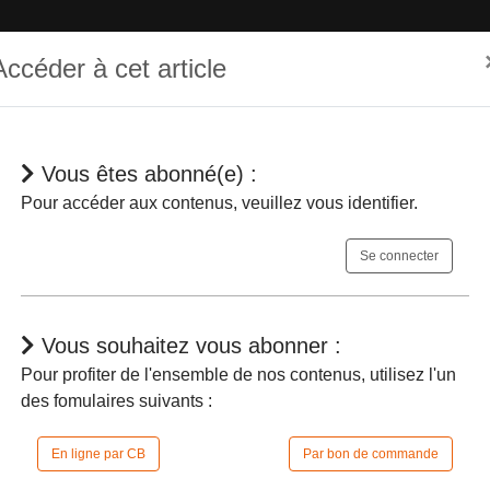
Accéder à cet article
Vous êtes abonné(e) :
hématique
Dépêches
Jurisprudences
En bref
Agenda
Pour accéder aux contenus, veuillez vous identifier.
Se connecter
Vous souhaitez vous abonner :
Pour profiter de l'ensemble de nos contenus, utilisez l'un
des fomulaires suivants :
 d’aptitude aux fonctions de président 
ice-président d'une CAA
-
En ligne par CB
Par bon de commande