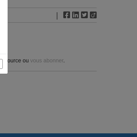
|
t source ou
vous abonner
.