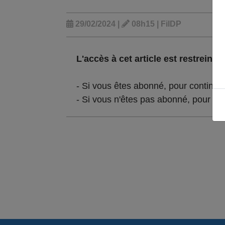
29/02/2024 |
08h15 | FilDP
L'accès à cet article est restreint :
- Si vous êtes abonné, pour continue
- Si vous n'êtes pas abonné, pour lir