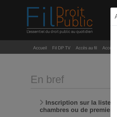
Accueil
Fil DP TV
Accès au fil
Accès t
En bref
Inscription sur la liste
chambres ou de premier v