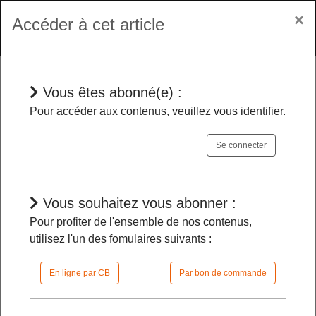
×
Accéder à cet article
Vous êtes abonné(e) :
Jurisprudences
Pour accéder aux contenus, veuillez vous identifier.
Se connecter
Expulsion de l’imam Iquioussen
-
Confirmation de sa légalité au fond
Vous souhaitez vous abonner :
Pour profiter de l'ensemble de nos contenus,
12/03/2024 |
08h00 | FilDP
utilisez l'un des fomulaires suivants :
En ligne par CB
Par bon de commande
L'accès à cet article est restreint :