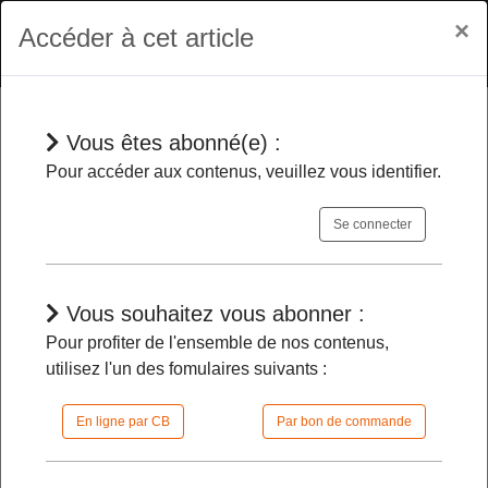
×
Accéder à cet article
Vous êtes abonné(e) :
En bref
Pour accéder aux contenus, veuillez vous identifier.
Se connecter
Anne Devauchelle fait valoir ses
droits à la retraite
-
Vous souhaitez vous abonner :
Pour profiter de l'ensemble de nos contenus,
29/03/2024 |
08h15 | FilDP
utilisez l'un des fomulaires suivants :
En ligne par CB
Par bon de commande
L'accès à cet article est restreint :