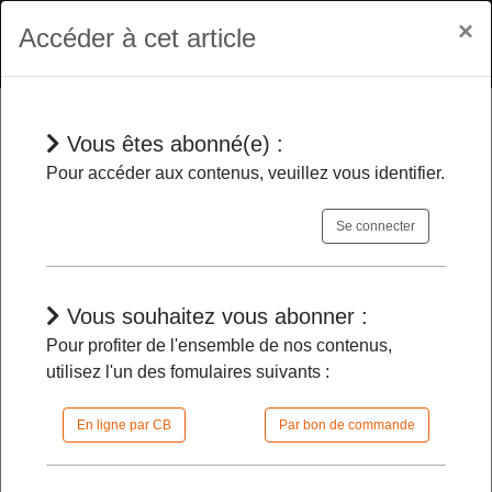
×
Accéder à cet article
Vous êtes abonné(e) :
En bref
Pour accéder aux contenus, veuillez vous identifier.
Se connecter
Des changements dans sept
cabinets ministériels
-
Vous souhaitez vous abonner :
Pour profiter de l'ensemble de nos contenus,
04/04/2024 |
08h00 | FilDP
utilisez l'un des fomulaires suivants :
En ligne par CB
Par bon de commande
L'accès à cet article est restreint :