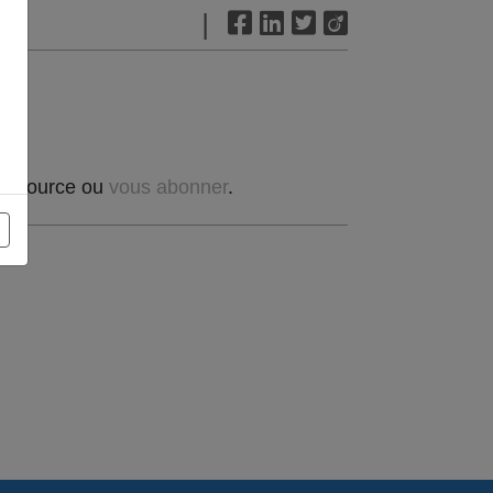
|
t source ou
vous abonner
.