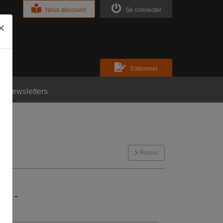
Nous découvrir
Se connecter
×
S'abonner
Newsletters
Retour
at
-