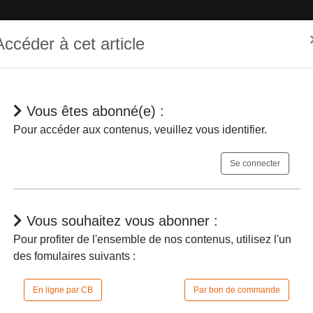
Accéder à cet article
Vous êtes abonné(e) :
hématique
Dépêches
Jurisprudences
En bref
Agenda
Pour accéder aux contenus, veuillez vous identifier.
Se connecter
Vous souhaitez vous abonner :
Pour profiter de l'ensemble de nos contenus, utilisez l'un
des fomulaires suivants :
e Barmon est réintégrée au Conseil d’Et
En ligne par CB
Par bon de commande