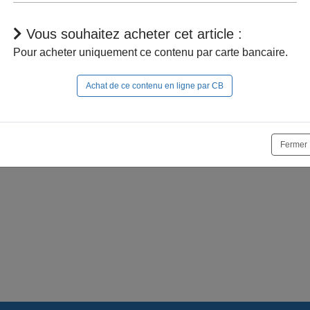
Vous souhaitez acheter cet article :
Pour acheter uniquement ce contenu par carte bancaire.
Achat de ce contenu en ligne par CB
r à naviguer dans le site, vous devez
vous connecter
;
e la suite, vous pouvez
acheter cet article
et son documen
Fermer