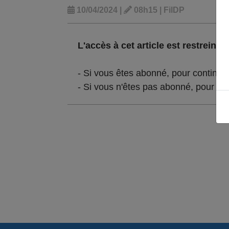
10/04/2024 |
08h15 | FilDP
L'accès à cet article est restreint :
- Si vous êtes abonné, pour continue
- Si vous n'êtes pas abonné, pour lir