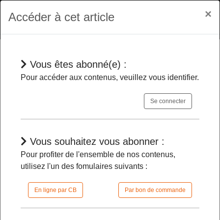
×
Accéder à cet article
Vous êtes abonné(e) :
En bref
Pour accéder aux contenus, veuillez vous identifier.
Se connecter
La poursuite de l’examen du projet
de loi d’orientation agricole est entre
les mains du Conseil constitutionnel
-
Vous souhaitez vous abonner :
Pour profiter de l'ensemble de nos contenus,
utilisez l'un des fomulaires suivants :
22/04/2024 |
10h15 | FilDP
En ligne par CB
Par bon de commande