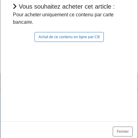
Vous souhaitez acheter cet article :
L'accès à cet article est restreint :
Pour acheter uniquement ce contenu par carte
bancaire.
- Si vous êtes abonné, pour continuer à naviguer
dans le site, vous devez
vous connecter
;
Achat de ce contenu en ligne par CB
- Si vous n'êtes pas abonné, pour lire la suite,
vous pouvez
acheter cet article
et son document
source ou
vous abonner
.
Tutoriels & FAQ
Mentions légales
Les cookies assurent le bon fonctionnement de nos services.
En utilisant ces derniers, vous acceptez l'utilisation des
Politique de données
CGV / CGU
cookies.
Tarifs des abonnements
Se désabonner
OK
En savoir plus
Fermer
Plan du site