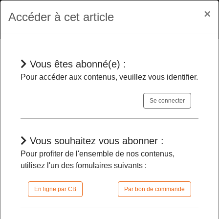
×
Accéder à cet article
Vous êtes abonné(e) :
Jurisprudences
Pour accéder aux contenus, veuillez vous identifier.
Se connecter
Limitation des prestations sociales
aux étrangers
- Le Conseil
constitutionnel met un terme à la
Vous souhaitez vous abonner :
tentative de RIP
Pour profiter de l'ensemble de nos contenus,
utilisez l'un des fomulaires suivants :
23/04/2024 |
08h30 | FilDP
En ligne par CB
Par bon de commande