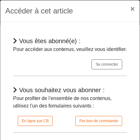
×
Accéder à cet article
Vous êtes abonné(e) :
Jurisprudences
Pour accéder aux contenus, veuillez vous identifier.
Se connecter
Education publique
- Un maire ne
peut pas la réglementer au titre de ses
pouvoirs de police générale
Vous souhaitez vous abonner :
Pour profiter de l'ensemble de nos contenus,
utilisez l'un des fomulaires suivants :
29/04/2024 |
09h30 | FilDP
En ligne par CB
Par bon de commande