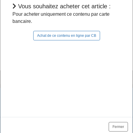
Vous souhaitez acheter cet article :
L'accès à cet article est restreint :
Pour acheter uniquement ce contenu par carte
bancaire.
- Si vous êtes abonné, pour continuer à naviguer
dans le site, vous devez
vous connecter
;
Achat de ce contenu en ligne par CB
- Si vous n'êtes pas abonné, pour lire la suite,
vous pouvez
acheter cet article
et son document
source ou
vous abonner
.
Tutoriels & FAQ
Mentions légales
Les cookies assurent le bon fonctionnement de nos services.
En utilisant ces derniers, vous acceptez l'utilisation des
Politique de données
CGV / CGU
cookies.
Tarifs des abonnements
Se désabonner
OK
En savoir plus
Fermer
Plan du site