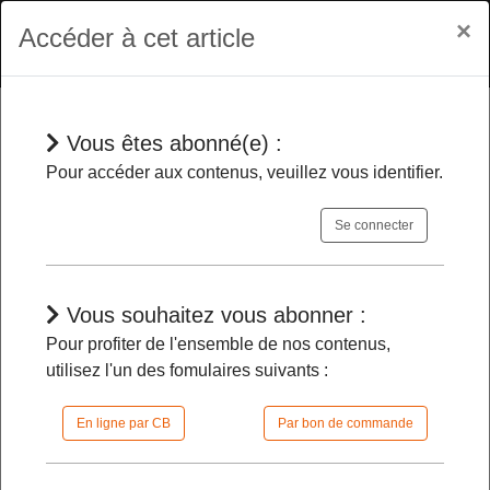
×
Accéder à cet article
Vous êtes abonné(e) :
Jurisprudences
Pour accéder aux contenus, veuillez vous identifier.
Se connecter
Compétence voirie
- Sont transférés
de plein droit à l’intercommunalité les
biens non affectés à la voirie mais
Vous souhaitez vous abonner :
acquis pour en réaliser une
Pour profiter de l'ensemble de nos contenus,
utilisez l'un des fomulaires suivants :
13/05/2024 |
11h08 | FilDP
En ligne par CB
Par bon de commande