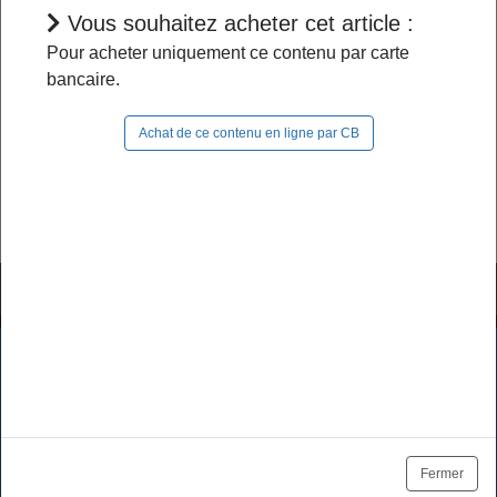
Vous souhaitez acheter cet article :
L'accès à cet article est restreint :
Pour acheter uniquement ce contenu par carte
bancaire.
- Si vous êtes abonné, pour continuer à naviguer
dans le site, vous devez
vous connecter
;
Achat de ce contenu en ligne par CB
- Si vous n'êtes pas abonné, pour lire la suite,
vous pouvez
acheter cet article
et son document
source ou
vous abonner
.
Tutoriels & FAQ
Mentions légales
Les cookies assurent le bon fonctionnement de nos services.
En utilisant ces derniers, vous acceptez l'utilisation des
Politique de données
CGV / CGU
cookies.
Tarifs des abonnements
Se désabonner
OK
En savoir plus
Fermer
Plan du site