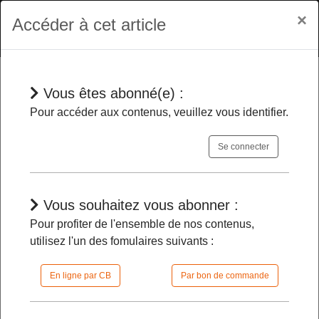
×
Accéder à cet article
Vous êtes abonné(e) :
Jurisprudences
Pour accéder aux contenus, veuillez vous identifier.
Se connecter
Avis d'opposition à tiers détenteur
-
La contestation de celui émis par une
collectivité territoriale relève de la
Vous souhaitez vous abonner :
compétence du juge judiciaire
Pour profiter de l'ensemble de nos contenus,
utilisez l'un des fomulaires suivants :
13/05/2024 |
13h46 | FilDP
En ligne par CB
Par bon de commande