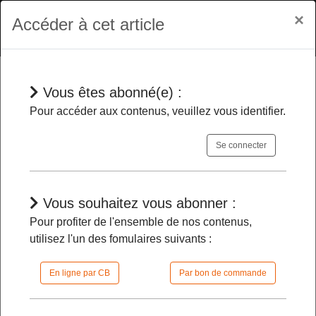
×
Accéder à cet article
Vous êtes abonné(e) :
En bref
Pour accéder aux contenus, veuillez vous identifier.
Se connecter
Des changements dans trois
cabinets ministériels
-
Vous souhaitez vous abonner :
Pour profiter de l'ensemble de nos contenus,
21/05/2024 |
08h00 | FilDP
utilisez l'un des fomulaires suivants :
En ligne par CB
Par bon de commande
L'accès à cet article est restreint :