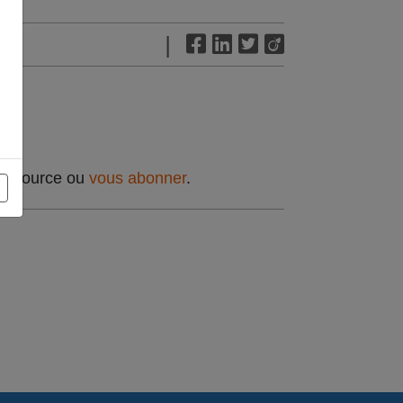
|
t source ou
vous abonner
.