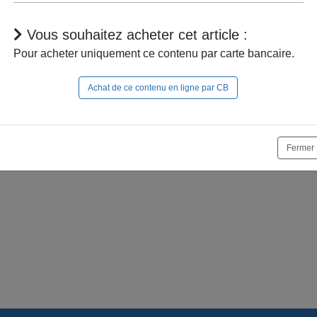
Vous souhaitez acheter cet article :
Pour acheter uniquement ce contenu par carte bancaire.
Achat de ce contenu en ligne par CB
r à naviguer dans le site, vous devez
vous connecter
;
e la suite, vous pouvez
acheter cet article
et son documen
Fermer