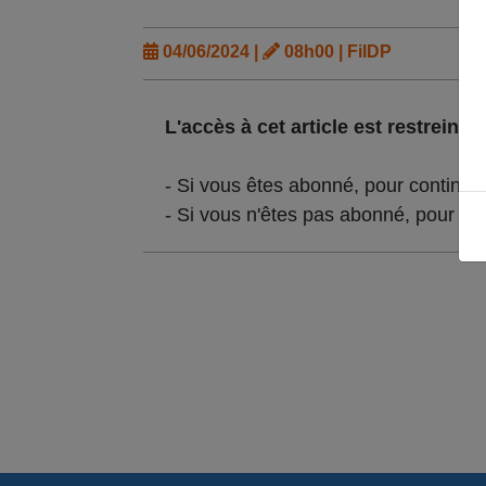
04/06/2024 |
08h00 | FilDP
L'accès à cet article est restreint :
- Si vous êtes abonné, pour continue
- Si vous n'êtes pas abonné, pour lir