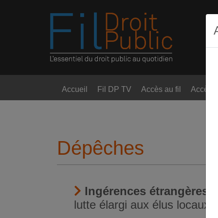
Accueil
Fil DP TV
Accès au fil
Accès t
Dépêches
Ingérences étrangères
-
lutte élargi aux élus locaux