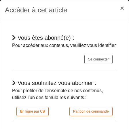
×
Accéder à cet article
Vous êtes abonné(e) :
En bref
Pour accéder aux contenus, veuillez vous identifier.
Se connecter
Rémi Keller et Maurice Meda sont
renouvelés dans leurs fonctions au
Conseil national de l'ordre des
Vous souhaitez vous abonner :
pharmaciens
-
Pour profiter de l'ensemble de nos contenus,
utilisez l'un des fomulaires suivants :
13/06/2024 |
08h15 | FilDP
En ligne par CB
Par bon de commande