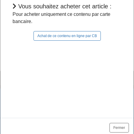
Vous souhaitez acheter cet article :
L'accès à cet article est restreint :
Pour acheter uniquement ce contenu par carte
bancaire.
- Si vous êtes abonné, pour continuer à naviguer
dans le site, vous devez
vous connecter
;
Achat de ce contenu en ligne par CB
- Si vous n'êtes pas abonné, pour lire la suite,
vous pouvez
acheter cet article
et son document
source ou
vous abonner
.
Tutoriels & FAQ
Mentions légales
Les cookies assurent le bon fonctionnement de nos services.
En utilisant ces derniers, vous acceptez l'utilisation des
Politique de données
CGV / CGU
cookies.
Tarifs des abonnements
Se désabonner
OK
En savoir plus
Fermer
Plan du site