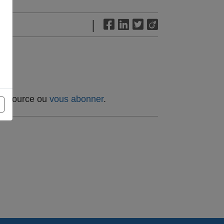
|
t source ou
vous abonner
.