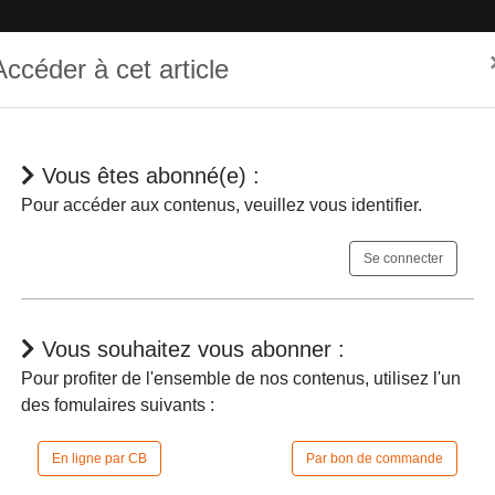
Accéder à cet article
Vous êtes abonné(e) :
hématique
Dépêches
Jurisprudences
En bref
Agenda
Pour accéder aux contenus, veuillez vous identifier.
Se connecter
Vous souhaitez vous abonner :
Pour profiter de l'ensemble de nos contenus, utilisez l'un
des fomulaires suivants :
iges indemnitaires de ceux-ci réalisés en ex
ire
En ligne par CB
Par bon de commande