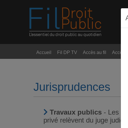
Accueil
Fil DP TV
Accès au fil
Accès t
Jurisprudences
Travaux publics
- Les lit
privé relèvent du juge judicia