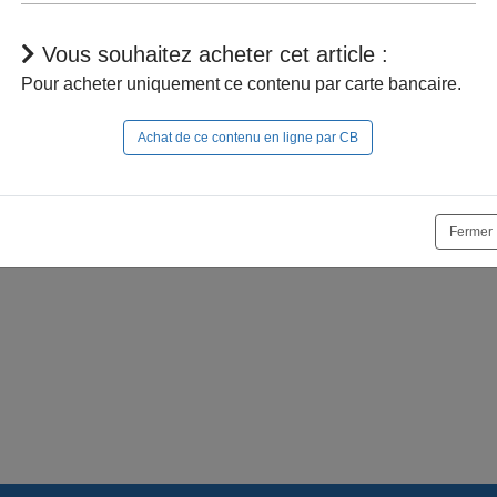
Vous souhaitez acheter cet article :
Pour acheter uniquement ce contenu par carte bancaire.
Achat de ce contenu en ligne par CB
r à naviguer dans le site, vous devez
vous connecter
;
e la suite, vous pouvez
acheter cet article
et son documen
Fermer