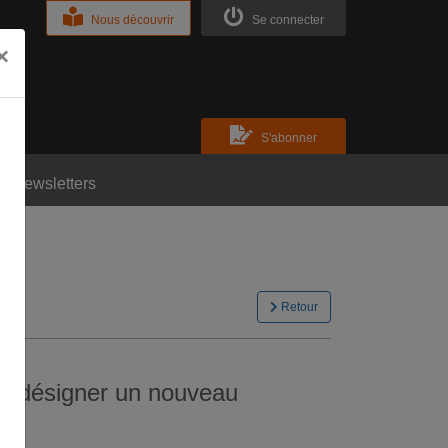
Nous découvrir
Se connecter
×
S'abonner
Newsletters
Retour
en désigner un nouveau