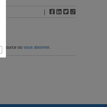
|
t source ou
vous abonner
.