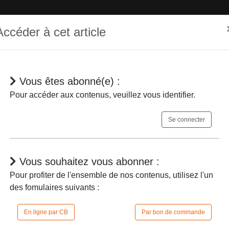
Accéder à cet article
Vous êtes abonné(e) :
hématique
Dépêches
Jurisprudences
En bref
Agenda
Pour accéder aux contenus, veuillez vous identifier.
Se connecter
Vous souhaitez vous abonner :
Pour profiter de l'ensemble de nos contenus, utilisez l'un
des fomulaires suivants :
Le désistement d’un suppléant suppose d’
tures
En ligne par CB
Par bon de commande