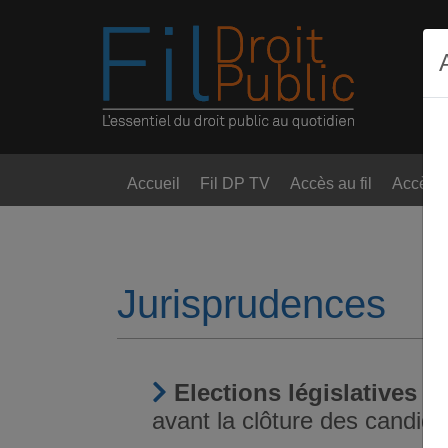
Accueil
Fil DP TV
Accès au fil
Accès t
Jurisprudences
Elections législatives
- 
avant la clôture des candida