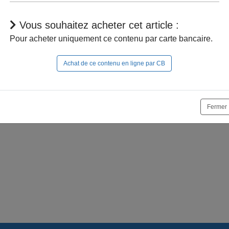
Vous souhaitez acheter cet article :
Pour acheter uniquement ce contenu par carte bancaire.
Achat de ce contenu en ligne par CB
r à naviguer dans le site, vous devez
vous connecter
;
e la suite, vous pouvez
acheter cet article
et son documen
Fermer