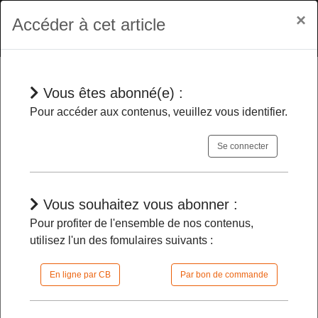
×
Accéder à cet article
Vous êtes abonné(e) :
Jurisprudences
Pour accéder aux contenus, veuillez vous identifier.
Se connecter
Accident de service
- Dans quelle
mesure un maire peut-il statuer, sans
méconnaître le principe d’impartialité, sur
Vous souhaitez vous abonner :
son imputabilité quand la commune est
Pour profiter de l'ensemble de nos contenus,
en cause ?
utilisez l'un des fomulaires suivants :
En ligne par CB
Par bon de commande
04/07/2024 |
10h05 | FilDP