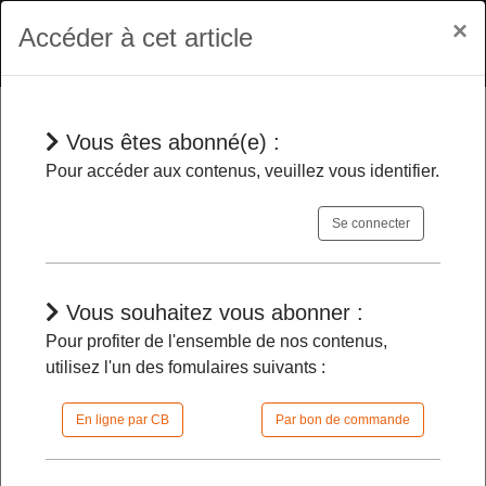
×
Accéder à cet article
Vous êtes abonné(e) :
Dépêches
Pour accéder aux contenus, veuillez vous identifier.
Se connecter
Finances publiques
- La Cour des
comptes alerte sur la situation et les
perspectives des finances publiques
Vous souhaitez vous abonner :
Pour profiter de l'ensemble de nos contenus,
utilisez l'un des fomulaires suivants :
16/07/2024 |
09h12 | FilDP
En ligne par CB
Par bon de commande