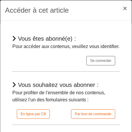
×
Accéder à cet article
Vous êtes abonné(e) :
En bref
Pour accéder aux contenus, veuillez vous identifier.
Se connecter
Olivier Di Candia est nommé
premier vice-président au TA de Melun
-
Vous souhaitez vous abonner :
Pour profiter de l'ensemble de nos contenus,
utilisez l'un des fomulaires suivants :
02/09/2024 |
08h30 | FilDP
En ligne par CB
Par bon de commande