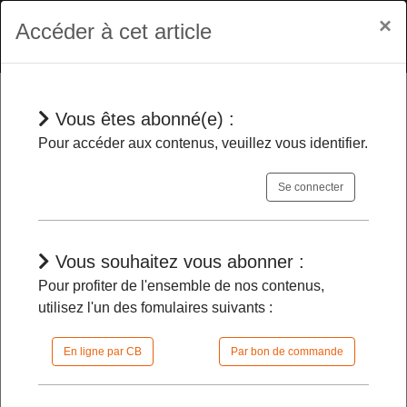
×
Accéder à cet article
Vous êtes abonné(e) :
En bref
Pour accéder aux contenus, veuillez vous identifier.
Se connecter
Christine Maugüé présidera la
section de l'administration du Conseil
d'Etat
-
Vous souhaitez vous abonner :
Pour profiter de l'ensemble de nos contenus,
utilisez l'un des fomulaires suivants :
02/10/2024 |
08h30 | FilDP
En ligne par CB
Par bon de commande