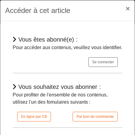
×
Accéder à cet article
Vous êtes abonné(e) :
Dépêches
Pour accéder aux contenus, veuillez vous identifier.
Se connecter
Outre-mer
- Le Sénat plaide pour que
l’Etat renforce ses fonctions régaliennes
Vous souhaitez vous abonner :
Pour profiter de l'ensemble de nos contenus,
29/01/2025 |
11h30 | FilDP
utilisez l'un des fomulaires suivants :
En ligne par CB
Par bon de commande
L'accès à cet article est restreint :