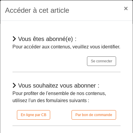
×
Accéder à cet article
Vous êtes abonné(e) :
Jurisprudences
Pour accéder aux contenus, veuillez vous identifier.
Se connecter
QPC
- Quand elle est enregistrée au
Conseil constitutionnel sur saisine
directe d’un avocat
Vous souhaitez vous abonner :
Pour profiter de l'ensemble de nos contenus,
utilisez l'un des fomulaires suivants :
05/12/2025 |
08h15 | FilDP
En ligne par CB
Par bon de commande