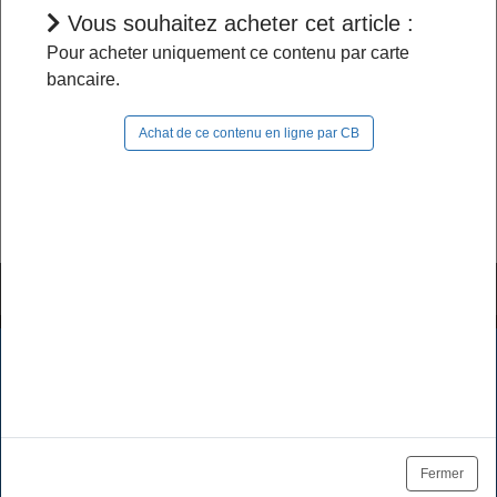
Vous souhaitez acheter cet article :
L'accès à cet article est restreint :
Pour acheter uniquement ce contenu par carte
bancaire.
- Si vous êtes abonné, pour continuer à naviguer
dans le site, vous devez
vous connecter
;
Achat de ce contenu en ligne par CB
- Si vous n'êtes pas abonné, pour lire la suite,
vous pouvez
acheter cet article
et son document
source ou
vous abonner
.
Tutoriels & FAQ
Mentions légales
Les cookies assurent le bon fonctionnement de nos services.
En utilisant ces derniers, vous acceptez l'utilisation des
Politique de données
CGV / CGU
cookies.
Tarifs des abonnements
Se désabonner
OK
En savoir plus
Fermer
Plan du site