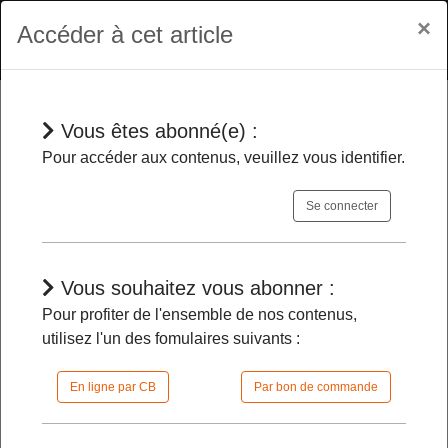
×
Accéder à cet article
Vous êtes abonné(e) :
Dépêches
Pour accéder aux contenus, veuillez vous identifier.
Se connecter
Outre-mer
- Les députés veulent y
limiter l’augmentation des prix des
envois postaux, des billets d’avion et des
Vous souhaitez vous abonner :
frais bancaire
Pour profiter de l'ensemble de nos contenus,
utilisez l'un des fomulaires suivants :
12/12/2025 |
10h31 | FilDP
En ligne par CB
Par bon de commande