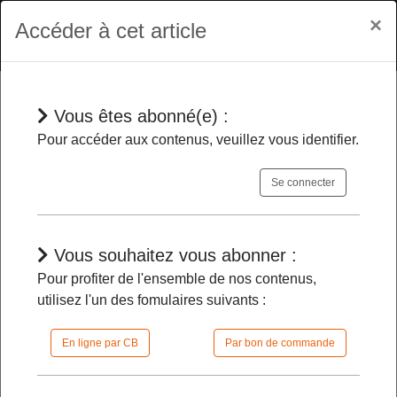
×
Accéder à cet article
Vous êtes abonné(e) :
Jurisprudences
Pour accéder aux contenus, veuillez vous identifier.
Se connecter
Substances interdites « en
compétition »
- Le créneau durant
lequel elle doit être absente de
Vous souhaitez vous abonner :
l’organisme vaut quel que soit l’heure de
Pour profiter de l'ensemble de nos contenus,
son absorption
utilisez l'un des fomulaires suivants :
En ligne par CB
Par bon de commande
16/12/2025 |
09h06 | FilDP