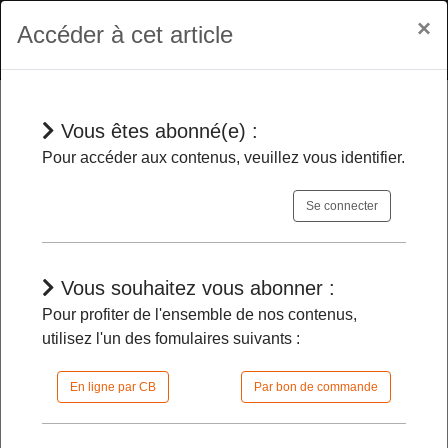
×
Accéder à cet article
Vous êtes abonné(e) :
En bref
Pour accéder aux contenus, veuillez vous identifier.
Se connecter
Suppression de la délégation aux
grands événements sportifs au profit
de la délégation interministérielle aux
Vous souhaitez vous abonner :
Jeux olympiques et paralympiques
-
Pour profiter de l'ensemble de nos contenus,
utilisez l'un des fomulaires suivants :
09/01/2026 |
09h30 | FilDP
En ligne par CB
Par bon de commande