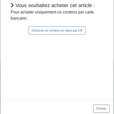
Vous souhaitez acheter cet article :
L'accès à cet article est restreint :
Pour acheter uniquement ce contenu par carte
bancaire.
- Si vous êtes abonné, pour continuer à naviguer
dans le site, vous devez
vous connecter
;
Achat de ce contenu en ligne par CB
- Si vous n'êtes pas abonné, pour lire la suite,
vous pouvez
acheter cet article
et son document
source ou
vous abonner
.
Tutoriels & FAQ
Mentions légales
Les cookies assurent le bon fonctionnement de nos services.
En utilisant ces derniers, vous acceptez l'utilisation des
Politique de données
CGV / CGU
cookies.
Tarifs des abonnements
Se désabonner
OK
En savoir plus
Fermer
Plan du site