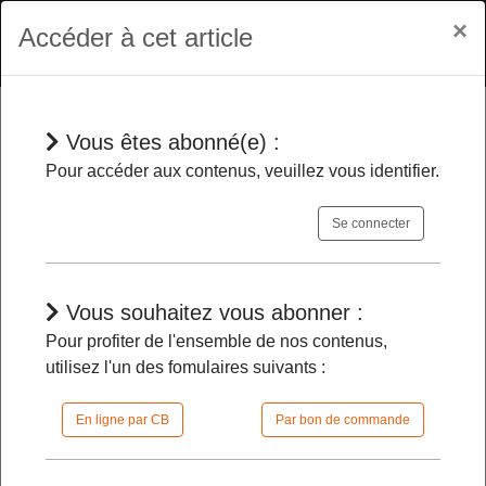
×
Accéder à cet article
Vous êtes abonné(e) :
Jurisprudences
Pour accéder aux contenus, veuillez vous identifier.
Se connecter
Prescription vétérinaire
- Dans
quelle mesure un vétérinaire peut-il la
réaliser à distance sans examen clinique
Vous souhaitez vous abonner :
de l’animal ?
Pour profiter de l'ensemble de nos contenus,
utilisez l'un des fomulaires suivants :
06/01/2026 |
10h15 | FilDP
En ligne par CB
Par bon de commande