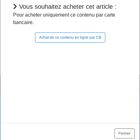
Vous souhaitez acheter cet article :
L'accès à cet article est restreint :
Pour acheter uniquement ce contenu par carte
bancaire.
- Si vous êtes abonné, pour continuer à naviguer
dans le site, vous devez
vous connecter
;
Achat de ce contenu en ligne par CB
- Si vous n'êtes pas abonné, pour lire la suite,
vous pouvez
acheter cet article
et son document
source ou
vous abonner
.
Tutoriels & FAQ
Mentions légales
Les cookies assurent le bon fonctionnement de nos services.
En utilisant ces derniers, vous acceptez l'utilisation des
Politique de données
CGV / CGU
cookies.
Tarifs des abonnements
Se désabonner
OK
En savoir plus
Fermer
Plan du site