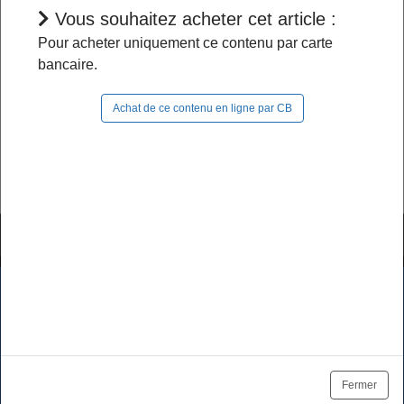
Vous souhaitez acheter cet article :
L'accès à cet article est restreint :
Pour acheter uniquement ce contenu par carte
bancaire.
- Si vous êtes abonné, pour continuer à naviguer
dans le site, vous devez
vous connecter
;
Achat de ce contenu en ligne par CB
- Si vous n'êtes pas abonné, pour lire la suite,
vous pouvez
acheter cet article
et son document
source ou
vous abonner
.
Tutoriels & FAQ
Mentions légales
Les cookies assurent le bon fonctionnement de nos services.
En utilisant ces derniers, vous acceptez l'utilisation des
Politique de données
CGV / CGU
cookies.
Tarifs des abonnements
Se désabonner
OK
En savoir plus
Fermer
Plan du site