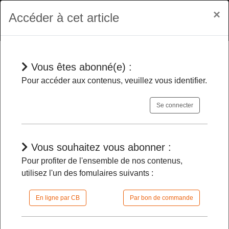
×
Accéder à cet article
Vous êtes abonné(e) :
En bref
Pour accéder aux contenus, veuillez vous identifier.
Se connecter
Organisation de l’expérimentation
de l’utilisation des caméras par les
opérateurs de transports guidés
Vous souhaitez vous abonner :
urbains
-
Pour profiter de l'ensemble de nos contenus,
utilisez l'un des fomulaires suivants :
07/01/2026 |
09h45 | FilDP
En ligne par CB
Par bon de commande