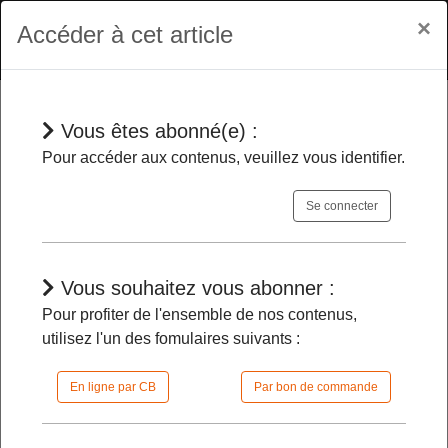
×
Accéder à cet article
Vous êtes abonné(e) :
En bref
Pour accéder aux contenus, veuillez vous identifier.
Se connecter
Durcissement du régime des
permissions de sorties pour les
personnes détenues placées dans un
Vous souhaitez vous abonner :
quartier de lutte contre la criminalité
Pour profiter de l'ensemble de nos contenus,
organisée
-
utilisez l'un des fomulaires suivants :
En ligne par CB
Par bon de commande
08/01/2026 |
11h15 | FilDP