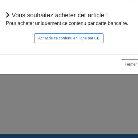
Vous souhaitez acheter cet article :
Pour acheter uniquement ce contenu par carte bancaire.
Achat de ce contenu en ligne par CB
r à naviguer dans le site, vous devez
vous connecter
;
e la suite, vous pouvez
acheter cet article
et son documen
Fermer