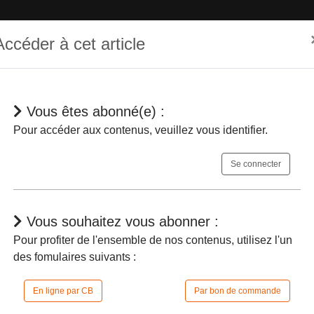
Accéder à cet article
Vous êtes abonné(e) :
hématique
Dépêches
Jurisprudences
En bref
Agenda
Pour accéder aux contenus, veuillez vous identifier.
Se connecter
Vous souhaitez vous abonner :
Pour profiter de l'ensemble de nos contenus, utilisez l'un
des fomulaires suivants :
nces de maîtrise du français et de l'e
alement ne pas pouvoir les remplir
-
En ligne par CB
Par bon de commande