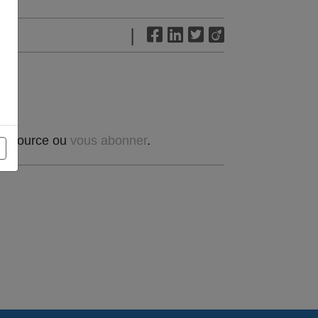
|
t source ou
vous abonner
.