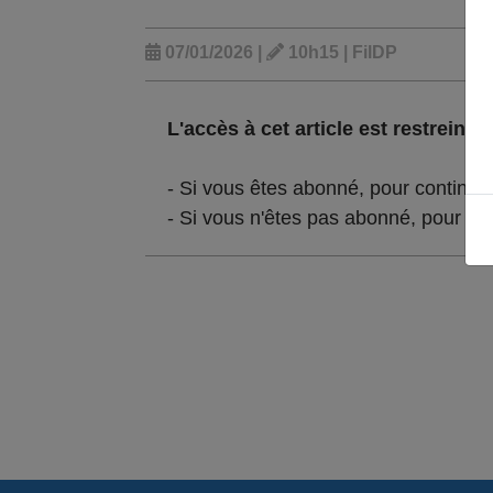
07/01/2026 |
10h15 | FilDP
L'accès à cet article est restreint :
- Si vous êtes abonné, pour continue
- Si vous n'êtes pas abonné, pour lir