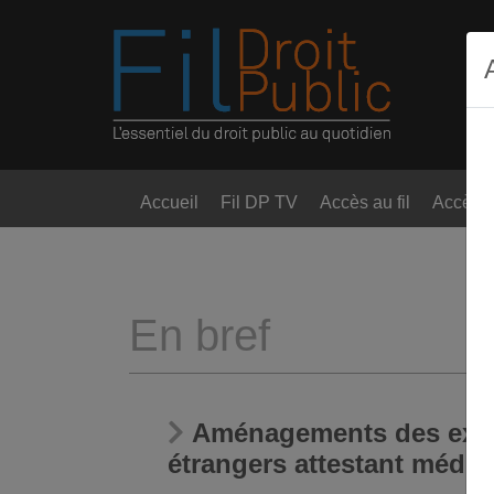
Accueil
Fil DP TV
Accès au fil
Accès t
En bref
Aménagements des exige
étrangers attestant médic