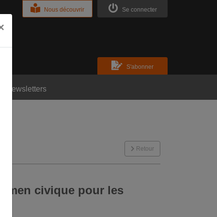
Nous découvrir
Se connecter
×
S'abonner
Newsletters
Retour
xamen civique pour les