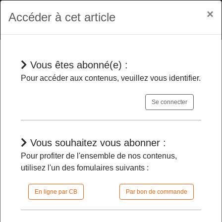
×
Accéder à cet article
Vous êtes abonné(e) :
En bref
Pour accéder aux contenus, veuillez vous identifier.
Se connecter
Hélène Vestur est nommée vice-
présidente de la Commission du
secret de la défense nationale
-
Vous souhaitez vous abonner :
Pour profiter de l'ensemble de nos contenus,
utilisez l'un des fomulaires suivants :
06/01/2026 |
08h40 | FilDP
En ligne par CB
Par bon de commande