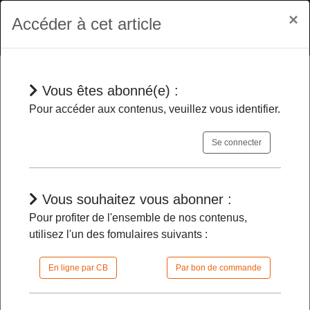
×
Accéder à cet article
Vous êtes abonné(e) :
En bref
Pour accéder aux contenus, veuillez vous identifier.
Se connecter
Des changements dans trois
cabinets ministériels
-
Vous souhaitez vous abonner :
Pour profiter de l'ensemble de nos contenus,
07/01/2026 |
08h00 | FilDP
utilisez l'un des fomulaires suivants :
En ligne par CB
Par bon de commande
L'accès à cet article est restreint :