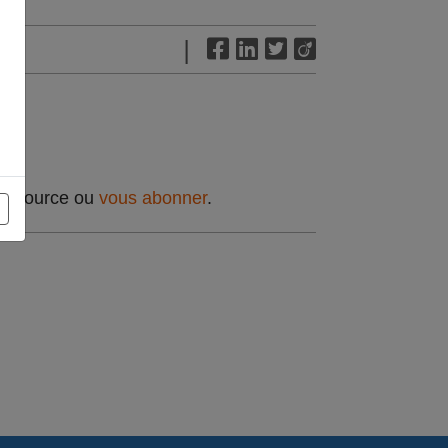
|
t source ou
vous abonner
.