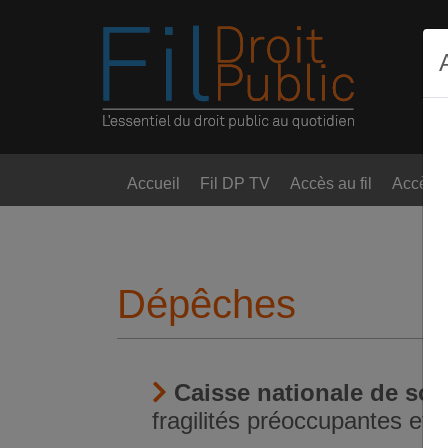
Accueil
Fil DP TV
Accès au fil
Accès t
Dépêches
Caisse nationale de sol
fragilités préoccupantes et 