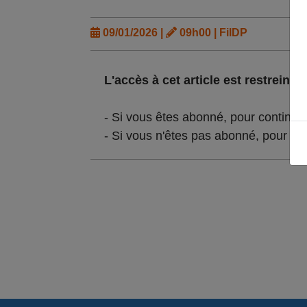
09/01/2026 |
09h00 | FilDP
L'accès à cet article est restreint :
- Si vous êtes abonné, pour continue
- Si vous n'êtes pas abonné, pour lir