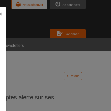
Nous découvrir
Se connecter
×
S'abonner
Newsletters
Retour
mptes alerte sur ses