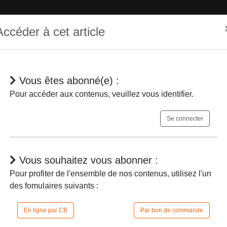
Accéder à cet article
Vous êtes abonné(e) :
hématique
Dépêches
Jurisprudences
En bref
Agenda
Pour accéder aux contenus, veuillez vous identifier.
Se connecter
Vous souhaitez vous abonner :
Pour profiter de l'ensemble de nos contenus, utilisez l'un
des fomulaires suivants :
idarité pour l’autonomie
- La Cour des co
appelle à sa consolidation
En ligne par CB
Par bon de commande