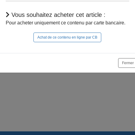
Vous souhaitez acheter cet article :
Pour acheter uniquement ce contenu par carte bancaire.
Achat de ce contenu en ligne par CB
r à naviguer dans le site, vous devez
vous connecter
;
e la suite, vous pouvez
acheter cet article
et son documen
Fermer