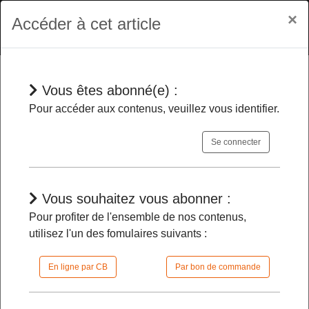
×
Accéder à cet article
Vous êtes abonné(e) :
En bref
Pour accéder aux contenus, veuillez vous identifier.
Se connecter
Changements dans cinq cabinets
ministériels
-
Vous souhaitez vous abonner :
Pour profiter de l'ensemble de nos contenus,
15/01/2026 |
08h00 | FilDP
utilisez l'un des fomulaires suivants :
En ligne par CB
Par bon de commande
L'accès à cet article est restreint :