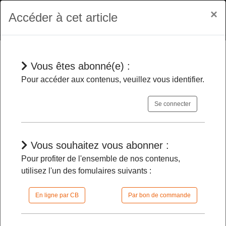
×
Accéder à cet article
Vous êtes abonné(e) :
Jurisprudences
Pour accéder aux contenus, veuillez vous identifier.
Se connecter
Ouvrage public mal planté
- Le préfet
présente un intérêt à agir pour solliciter
la démolition de celui irrégulièrement
Vous souhaitez vous abonner :
implanté dans la bande littorale
Pour profiter de l'ensemble de nos contenus,
utilisez l'un des fomulaires suivants :
23/01/2026 |
08h15 | FilDP
En ligne par CB
Par bon de commande