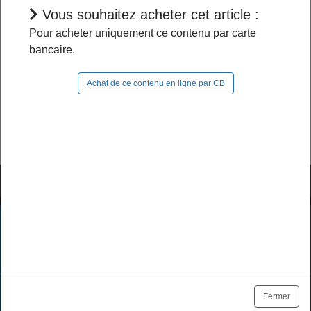
Vous souhaitez acheter cet article :
L'accès à cet article est restreint :
Pour acheter uniquement ce contenu par carte
bancaire.
- Si vous êtes abonné, pour continuer à naviguer
dans le site, vous devez
vous connecter
;
Achat de ce contenu en ligne par CB
- Si vous n'êtes pas abonné, pour lire la suite,
vous pouvez
acheter cet article
et son document
source ou
vous abonner
.
Tutoriels & FAQ
Mentions légales
Les cookies assurent le bon fonctionnement de nos services.
En utilisant ces derniers, vous acceptez l'utilisation des
Politique de données
CGV / CGU
cookies.
Tarifs des abonnements
Se désabonner
OK
En savoir plus
Fermer
Plan du site