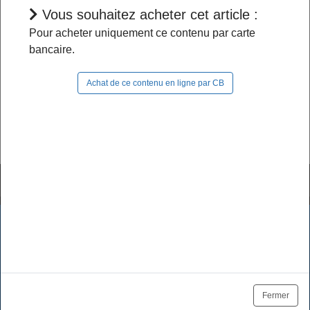
Vous souhaitez acheter cet article :
L'accès à cet article est restreint :
Pour acheter uniquement ce contenu par carte
bancaire.
- Si vous êtes abonné, pour continuer à naviguer
dans le site, vous devez
vous connecter
;
Achat de ce contenu en ligne par CB
- Si vous n'êtes pas abonné, pour lire la suite,
vous pouvez
acheter cet article
et son document
source ou
vous abonner
.
Tutoriels & FAQ
Mentions légales
Les cookies assurent le bon fonctionnement de nos services.
En utilisant ces derniers, vous acceptez l'utilisation des
Politique de données
CGV / CGU
cookies.
Tarifs des abonnements
Se désabonner
OK
En savoir plus
Fermer
Plan du site