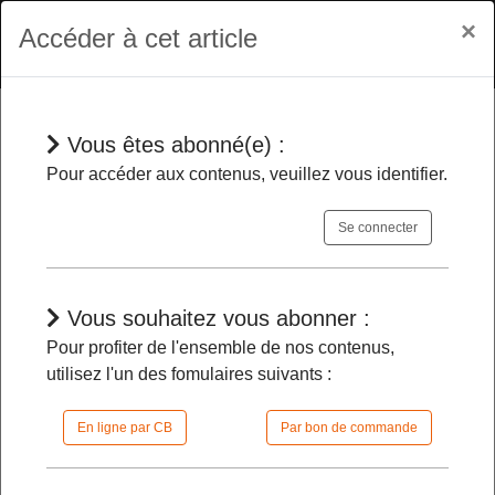
×
Accéder à cet article
Vous êtes abonné(e) :
Dépêches
Pour accéder aux contenus, veuillez vous identifier.
Se connecter
Changement climatique
- Elaboration
de la trajectoire du réchauffement de
référence à l’horizon 2100 pour la
Vous souhaitez vous abonner :
métropole et les outre-mer
Pour profiter de l'ensemble de nos contenus,
utilisez l'un des fomulaires suivants :
26/01/2026 |
08h00 | FilDP
En ligne par CB
Par bon de commande