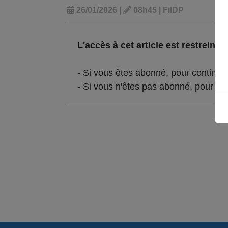
26/01/2026 |
08h45 | FilDP
L'accès à cet article est restreint :
- Si vous êtes abonné, pour continue
- Si vous n'êtes pas abonné, pour lir