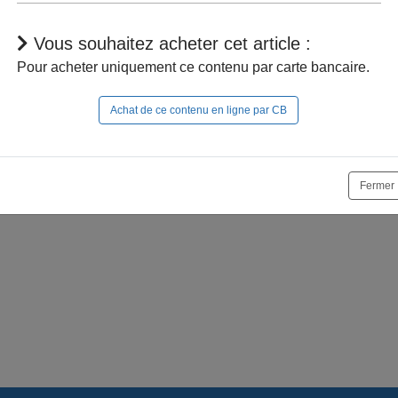
Vous souhaitez acheter cet article :
Pour acheter uniquement ce contenu par carte bancaire.
Achat de ce contenu en ligne par CB
r à naviguer dans le site, vous devez
vous connecter
;
e la suite, vous pouvez
acheter cet article
et son documen
Fermer