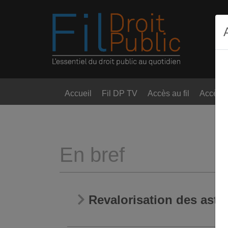
Accueil
Fil DP TV
Accès au fil
Accès t
En bref
Revalorisation des astr