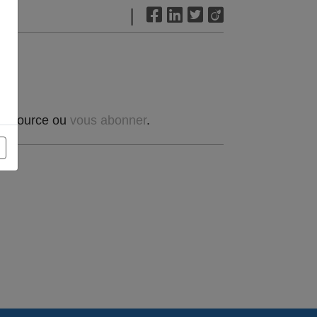
|
t source ou
vous abonner
.