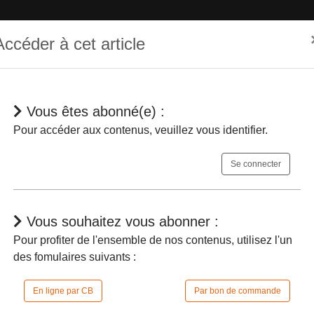
Accéder à cet article
Vous êtes abonné(e) :
hématique
Dépêches
Jurisprudences
En bref
Agenda
Pour accéder aux contenus, veuillez vous identifier.
Se connecter
Vous souhaitez vous abonner :
Pour profiter de l'ensemble de nos contenus, utilisez l'un
des fomulaires suivants :
eintes des internes
-
En ligne par CB
Par bon de commande