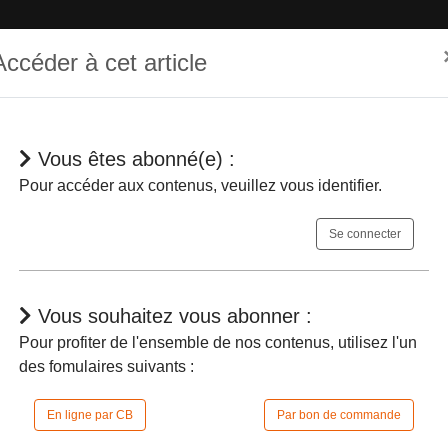
Accéder à cet article
Vous êtes abonné(e) :
hématique
Dépêches
Jurisprudences
En bref
Agenda
Pour accéder aux contenus, veuillez vous identifier.
Se connecter
Vous souhaitez vous abonner :
Pour profiter de l'ensemble de nos contenus, utilisez l'un
des fomulaires suivants :
urs fonctions de deux assesseurs à la
En ligne par CB
Par bon de commande