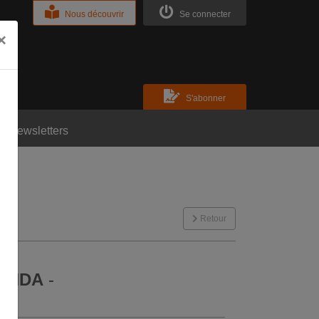
Nous découvrir
Se connecter
×
S'abonner
Newsletters
Retour
 CNDA
-