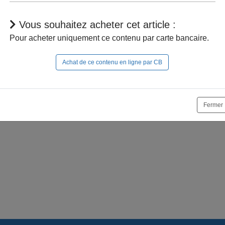
Vous souhaitez acheter cet article :
Pour acheter uniquement ce contenu par carte bancaire.
Achat de ce contenu en ligne par CB
r à naviguer dans le site, vous devez
vous connecter
;
e la suite, vous pouvez
acheter cet article
et son documen
Fermer