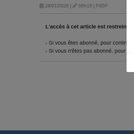
28/01/2026 |
08h19 | FilDP
L'accès à cet article est restreint :
- Si vous êtes abonné, pour continue
- Si vous n'êtes pas abonné, pour lir