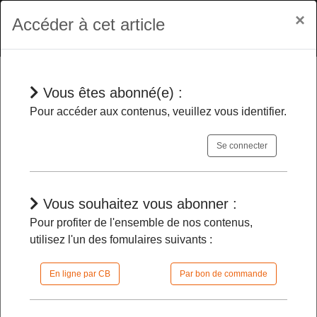
×
Accéder à cet article
Vous êtes abonné(e) :
Dépêches
Pour accéder aux contenus, veuillez vous identifier.
Se connecter
PLF 2026
- Le rejet des deux
dernières motions de censure permet
son adoption en nouvelle lecture par les
Vous souhaitez vous abonner :
députés
Pour profiter de l'ensemble de nos contenus,
utilisez l'un des fomulaires suivants :
28/01/2026 |
12h29 | FilDP
En ligne par CB
Par bon de commande