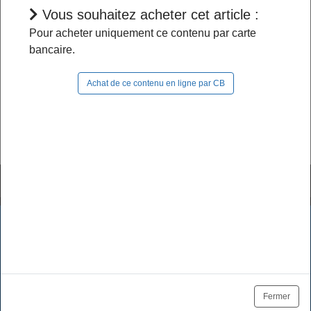
Vous souhaitez acheter cet article :
L'accès à cet article est restreint :
Pour acheter uniquement ce contenu par carte
bancaire.
- Si vous êtes abonné, pour continuer à naviguer
dans le site, vous devez
vous connecter
;
Achat de ce contenu en ligne par CB
- Si vous n'êtes pas abonné, pour lire la suite,
vous pouvez
acheter cet article
et son document
source ou
vous abonner
.
Tutoriels & FAQ
Mentions légales
Les cookies assurent le bon fonctionnement de nos services.
En utilisant ces derniers, vous acceptez l'utilisation des
Politique de données
CGV / CGU
cookies.
Tarifs des abonnements
Se désabonner
OK
En savoir plus
Fermer
Plan du site