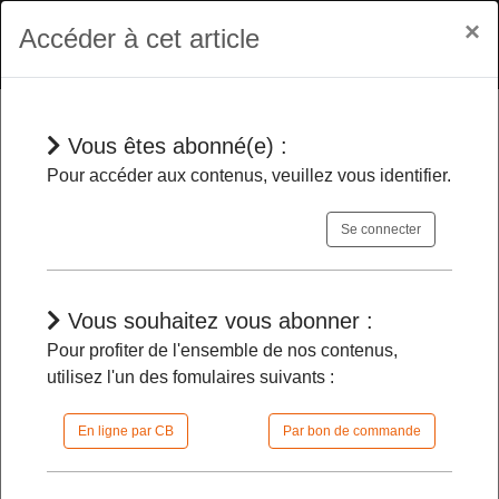
×
Accéder à cet article
Vous êtes abonné(e) :
En bref
Pour accéder aux contenus, veuillez vous identifier.
Se connecter
Cessation de fonctions et
nomination par intérim du directeur
des sports
-
Vous souhaitez vous abonner :
Pour profiter de l'ensemble de nos contenus,
utilisez l'un des fomulaires suivants :
29/01/2026 |
08h45 | FilDP
En ligne par CB
Par bon de commande