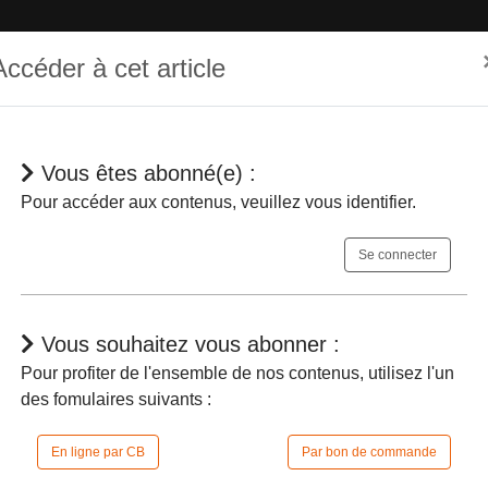
Accéder à cet article
Vous êtes abonné(e) :
hématique
Dépêches
Jurisprudences
En bref
Agenda
Pour accéder aux contenus, veuillez vous identifier.
Se connecter
Vous souhaitez vous abonner :
Pour profiter de l'ensemble de nos contenus, utilisez l'un
des fomulaires suivants :
ité d’une disposition réglementaire
- Le
ition acquière ultérieurement valeur législ
En ligne par CB
Par bon de commande