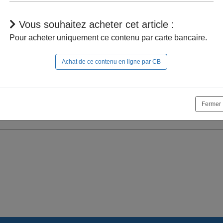
Vous souhaitez acheter cet article :
Pour acheter uniquement ce contenu par carte bancaire.
Achat de ce contenu en ligne par CB
r à naviguer dans le site, vous devez
vous connecter
;
Fermer
e la suite, vous pouvez
acheter cet article
et son documen