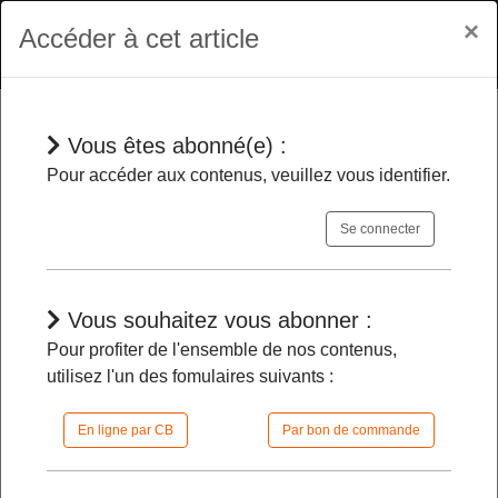
×
Accéder à cet article
Vous êtes abonné(e) :
En bref
Pour accéder aux contenus, veuillez vous identifier.
Se connecter
Jean Maïa assure son propre
intérim à la présidence de la HATVP
-
Vous souhaitez vous abonner :
Pour profiter de l'ensemble de nos contenus,
30/01/2026 |
08h45 | FilDP
utilisez l'un des fomulaires suivants :
En ligne par CB
Par bon de commande
L'accès à cet article est restreint :