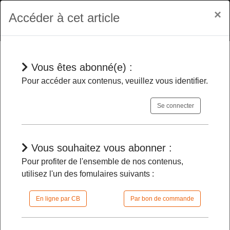
×
Accéder à cet article
Vous êtes abonné(e) :
En bref
Pour accéder aux contenus, veuillez vous identifier.
Se connecter
Des changements au sein du
cabinet du ministre de la Justice
-
Vous souhaitez vous abonner :
Pour profiter de l'ensemble de nos contenus,
30/01/2026 |
09h00 | FilDP
utilisez l'un des fomulaires suivants :
En ligne par CB
Par bon de commande
L'accès à cet article est restreint :