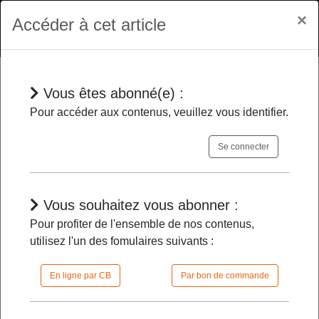
×
Accéder à cet article
Vous êtes abonné(e) :
Jurisprudences
Pour accéder aux contenus, veuillez vous identifier.
Se connecter
Locaux d’une ambassade française
- Leur contrat de location n’est pas régi,
en principe, par le droit français ce qui
Vous souhaitez vous abonner :
interdit au juge administratif de connaitre
Pour profiter de l'ensemble de nos contenus,
d’une action indemnitaire
utilisez l'un des fomulaires suivants :
En ligne par CB
Par bon de commande
04/02/2026 |
10h49 | FilDP