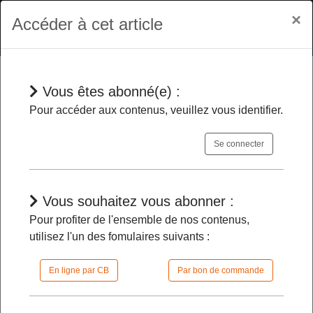
×
Accéder à cet article
Vous êtes abonné(e) :
En bref
Pour accéder aux contenus, veuillez vous identifier.
Se connecter
Deux premiers conseillers de TA-
CAA sont admis à la retraite
-
Vous souhaitez vous abonner :
Pour profiter de l'ensemble de nos contenus,
30/04/2026 |
08h45 | FilDP
utilisez l'un des fomulaires suivants :
En ligne par CB
Par bon de commande
L'accès à cet article est restreint :