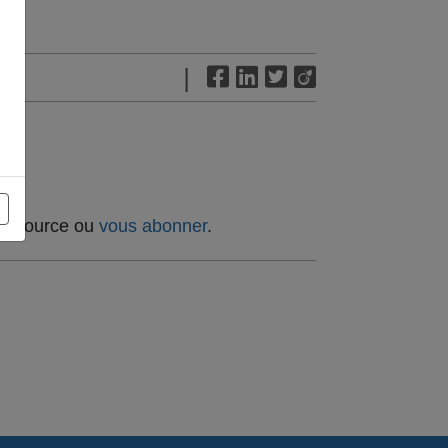
|
t source ou
vous abonner
.