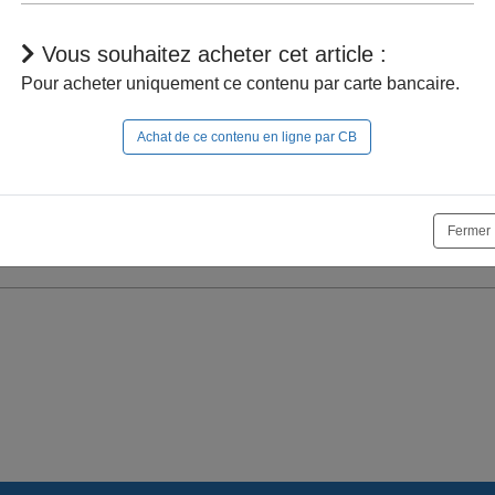
Vous souhaitez acheter cet article :
Pour acheter uniquement ce contenu par carte bancaire.
Achat de ce contenu en ligne par CB
r à naviguer dans le site, vous devez
vous connecter
;
Fermer
e la suite, vous pouvez
acheter cet article
et son documen