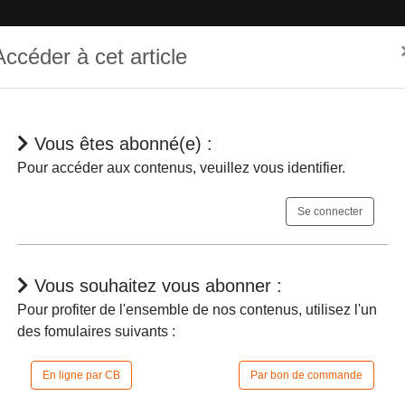
Accéder à cet article
Vous êtes abonné(e) :
hématique
Dépêches
Jurisprudences
En bref
Agenda
Pour accéder aux contenus, veuillez vous identifier.
Se connecter
Vous souhaitez vous abonner :
Pour profiter de l'ensemble de nos contenus, utilisez l'un
des fomulaires suivants :
une voie communale
- Même s’il appartie
un ouvrage public dont sa consolidation doit 
En ligne par CB
Par bon de commande