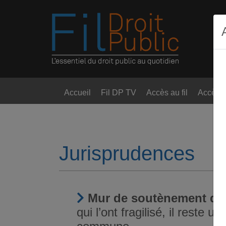
Accueil
Fil DP TV
Accès au fil
Accès t
Jurisprudences
Mur de soutènement d’
qui l’ont fragilisé, il reste 