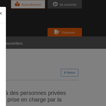
Nous découvrir
Se connecter
×
S'abonner
Newsletters
Retour
nt à des personnes privées
être prise en charge par la