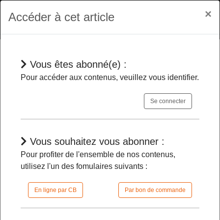
×
Accéder à cet article
Vous êtes abonné(e) :
Jurisprudences
Pour accéder aux contenus, veuillez vous identifier.
Se connecter
Candidat irrégulièrement évincé
-
Sauf pour un contrat court sans aucun
aléa particulier, son indemnisation ne
Vous souhaitez vous abonner :
saurait, en principe, excéder la moitié du
Pour profiter de l'ensemble de nos contenus,
bénéfice net escompté
utilisez l'un des fomulaires suivants :
En ligne par CB
Par bon de commande
19/05/2026 |
12h51 | FilDP